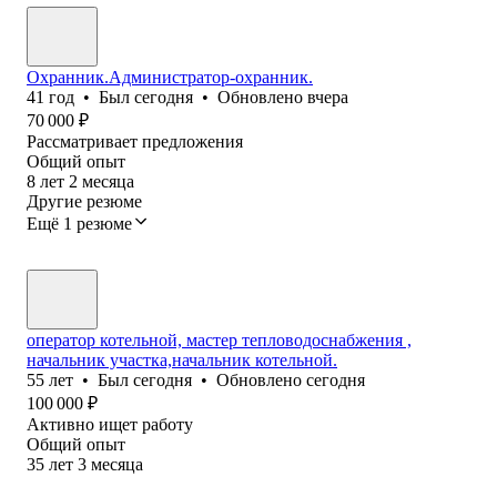
Охранник.Администратор-охранник.
41
год
•
Был
сегодня
•
Обновлено
вчера
70 000
₽
Рассматривает предложения
Общий опыт
8
лет
2
месяца
Другие резюме
Ещё 1 резюме
оператор котельной, мастер тепловодоснабжения ,
начальник участка,начальник котельной.
55
лет
•
Был
сегодня
•
Обновлено
сегодня
100 000
₽
Активно ищет работу
Общий опыт
35
лет
3
месяца