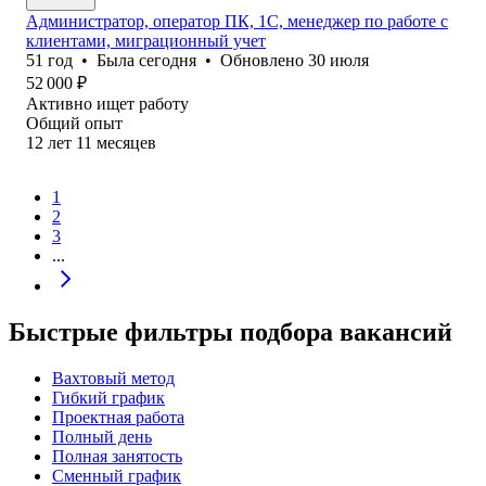
Администратор, оператор ПК, 1С, менеджер по работе с
клиентами, миграционный учет
51
год
•
Была
сегодня
•
Обновлено
30 июля
52 000
₽
Активно ищет работу
Общий опыт
12
лет
11
месяцев
1
2
3
...
Быстрые фильтры подбора вакансий
Вахтовый метод
Гибкий график
Проектная работа
Полный день
Полная занятость
Сменный график