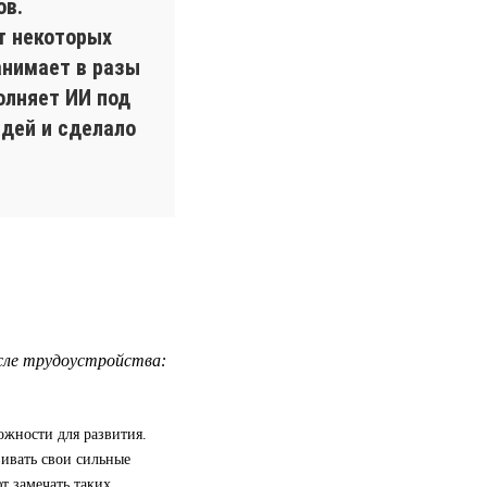
ов.
т некоторых
анимает в разы
олняет ИИ под
идей и сделало
сле трудоустройства:
ожности для развития.
вивать свои сильные
т замечать таких