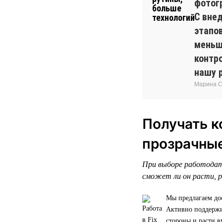
фотог
С вне
этапо
меньш
контр
нашу 
Марина Си
Получать к
прозрачны
При выборе работодат
сможет ли он расти, р
Мы предлагаем до
Активно поддержив
стороны и расти в