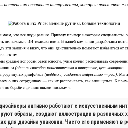
— постепенно осваивает инструменты, которые повышают его 
имаем, что все люди разные. Приведу пример: некоторые специалисты, 
быть незнакомы с ИИ-технологиями. В нашей компании разработаны поэт
еду эти занятия и вижу, что они действительно помогают избавиться от с
теллектом.
мы уделяем вопросам безопасности, учим коллег распознавать современ
 фишинга
(один из способов мошенничества в интернете, цель которого 
 продвинутых дипфейков
(подделки, созданные нейросетью — ред.)
. Мы 
ваем о них сотрудникам — как их распознавать, как защищаться. К приме
ги по борьбе с фишинговыми письмами.
дизайнеры активно работают с искусственным инт
ируют образы, создают иллюстрации в различных 
ках для дизайна упаковки. Часто его применяют в 