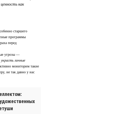
ценность как
особенно старшего
апные программы
траха перед
ные угрозы —
— украсть личные
активно мониторим такие
ру, не так давно у нас
еллектом:
художественных
ретуши