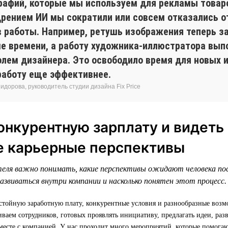
рафий, которые мы используем для рекламы товар
дрением ИИ мы сократили или совсем отказались о
в работы. Например, ретушь изображения теперь з
е времени, а работу художника-иллюстратора вып
олем дизайнера. Это освободило время для новых 
работу еще эффективнее.
дорова, руководитель студии дизайна Fix Price
онкурентную зарплату и видеть
е карьерные перспективы
еля важно понимать, какие перспективы ожидают человека по
азвиваться внутри компании и насколько понятен этот процесс.
стойную заработную плату, конкурентные условия и разнообразные возм
аем сотрудников, готовых проявлять инициативу, предлагать идеи, раз
месте с компанией. У нас проходит много мероприятий, которые помогаю