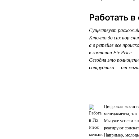
Работать в
Существует расхожий 
Кто-то до сих пор счи
а в ретейле все прои
в компании Fix Price.
Сегодня это полноценн
сотрудника — от магаз
Цифровая экосисте
менеджмента, так 
Мы уже успели вн
реагируют соискат
Например, молоды