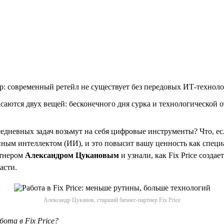
: современный ретейл не существует без передовых ИТ-технол
аются двух вещей: бесконечного дня сурка и технологической отс
вседневных задач возьмут на себя цифровые инструменты? Что, е
енным интеллектом (ИИ), и это повысит вашу ценность как спец
ртнером
Александром Цукановым
и узнали, как Fix Price создает
асти.
Александр Цуканов, старший бизнес-партнер Fix Price
ота в Fix Price?