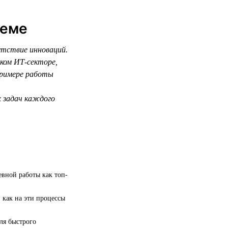
теме
утствие инноваций.
ском ИТ-секторе,
примере работы
х задач каждого
евной работы как топ-
 как на эти процессы
ля быстрого