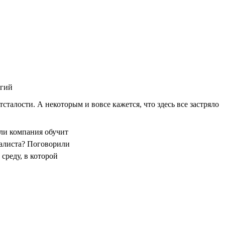
огий
талости. А некоторым и вовсе кажется, что здесь все застряло
сли компания обучит
иалиста? Поговорили
 среду, в которой