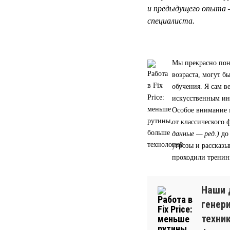
и предыдущего опыта 
специалиста.
Мы прекрасно пон
возраста, могут 
обучения. Я сам в
искусственным ин
Особое внимание 
от классического
данные — ред.)
до
угрозы и рассказы
проходили тренин
Наши 
генер
техни