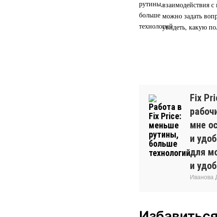
взаимодействия с 
можно задать вопр
увидеть, какую по
Fix Pr
рабочи
мне о
и удо
для м
и удоб
Иванова Д
Избавиться