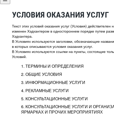
УСЛОВИЯ ОКАЗАНИЯ УСЛУГ
Текст этих условий оказания услуг (Условия) действителен
изменен Хэдхантером в одностороннем порядке путем раз
Хэдхантера.
В Условиях используются заголовки, обозначающие название
в которых описываются условия оказания услуг.
В Условиях используются ссылки на пункты, состоящие тольк
Условий.
1. ТЕРМИНЫ И ОПРЕДЕЛЕНИЯ
2. ОБЩИЕ УСЛОВИЯ
3. ИНФОРМАЦИОННЫЕ УСЛУГИ
1.1. Хэдхантер, или
Хэдхантер, ООО «Хэдх
4. РЕКЛАМНЫЕ УСЛУГИ
HeadHunter, или
г. Москва, внутригор
2.1. Типы и статусы регистрации
5. КОНСУЛЬТАЦИОННЫЕ УСЛУГИ
Исполнитель
Тверской,
2-я
Брестска
Типы регистрации
3.1. Предоставление доступа к базе данн
2.2. Активация услуг
6. КОНСУЛЬТАЦИОННЫЕ УСЛУГИ И ОРГАНИЗ
о трудоустройстве с возможностью просмо
Описание и активация
ЯРМАРКАХ И ПРОЧИХ МЕРОПРИЯТИЯХ
Хэдхантер — администра
2.1.1. Заказчику может быть присвоен один
4.0. Общие условия оказания рекламных ус