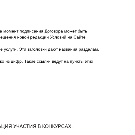
 на момент подписания Договора может быть
мещения новой редакции Условий на Сайте
 услуги. Эти заголовки дают названия разделам,
о из цифр. Такие ссылки ведут на пункты этих
антер», ИНН 7718620740, адрес: 125047,
одская территория Муниципальный округ
я улица, дом 48, помещ. 25
ых резюме с предложениями Соискателей
АЦИЯ УЧАСТИЯ В КОНКУРСАХ,
тра контактной информации Соискателя
тор сайтов: hh.ru, talantix.ru и других
 из Типов регистраций.
луг