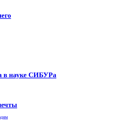
шего
а в науке СИБУРа
 мечты