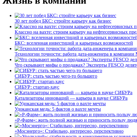
Жизнь в компании
30 лет побед БКС: стройте карьеру как бизнес
Классно на вахте: строим карьеру на нефтесервисных пр
БКС: вселенная инвестиций и карьерных возможностей
Технологии точности: работа дата-инженера в компании 
Что скрывают мифы о продажах? Эксперты FESCO делятс
СИБУР: стать частью чего-то большего
СИБУР: стартап-хаус
Катализаторы инноваций — карьера в науке СИБУРа
Удоканская медь: 5 фактов о вахте мечты
«Р-Фарм»: жить полной жизнью и приносить пользу люд
«Мосэнерго»: Стабильно, интересно, перспективно