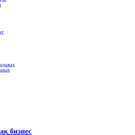
а
дажах
как бизнес