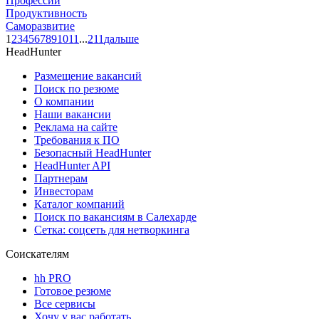
Профессии
Продуктивность
Саморазвитие
1
2
3
4
5
6
7
8
9
10
11
...
211
дальше
HeadHunter
Размещение вакансий
Поиск по резюме
О компании
Наши вакансии
Реклама на сайте
Требования к ПО
Безопасный HeadHunter
HeadHunter API
Партнерам
Инвесторам
Каталог компаний
Поиск по вакансиям в Салехарде
Сетка: соцсеть для нетворкинга
Соискателям
hh PRO
Готовое резюме
Все сервисы
Хочу у вас работать