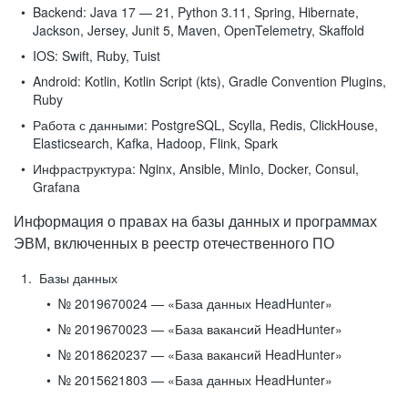
Backend:
Java 17 — 21, Python 3.11, Spring, Hibernate,
Jackson, Jersey, Junit 5, Maven, OpenTelemetry, Skaffold
IOS:
Swift, Ruby, Tuist
Android:
Kotlin, Kotlin Script (kts), Gradle Convention Plugins,
Ruby
Работа с данными:
PostgreSQL, Scylla, Redis, ClickHouse,
Elasticsearch, Kafka, Hadoop, Flink, Spark
Инфраструктура:
Nginx, Ansible, MinIo, Docker, Consul,
Grafana
Информация о правах на базы данных и программах
ЭВМ, включенных в реестр отечественного ПО
Базы данных
№ 2019670024 — «База данных HeadHunter»
№ 2019670023 — «База вакансий HeadHunter»
№ 2018620237 — «База вакансий HeadHunter»
№ 2015621803 — «База данных HeadHunter»