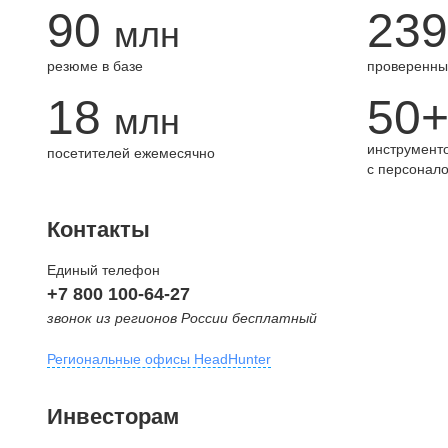
90
239
млн
резюме в базе
проверенны
18
50
млн
инструменто
посетителей ежемесячно
с персонал
Контакты
Единый телефон
+7 800 100-64-27
звонок из регионов России бесплатный
Региональные офисы HeadHunter
Москва
Инвесторам
внутригородская территория