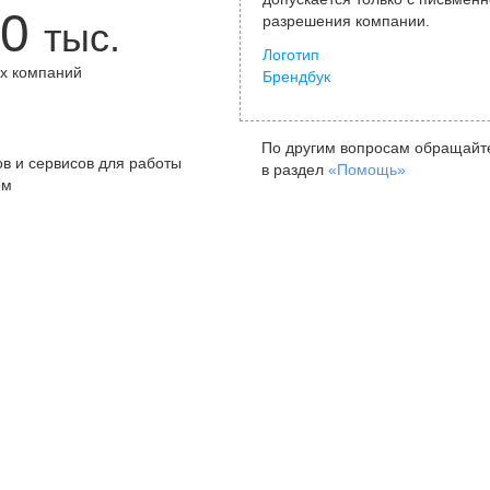
0
разрешения компании.
тыс.
Логотип
х компаний
Брендбук
+
По другим вопросам обращайт
в и сервисов для работы
в раздел
«Помощь»
ом
Санкт-Петербург
Я
ул. Жуковского, д. 19, особняк
ул