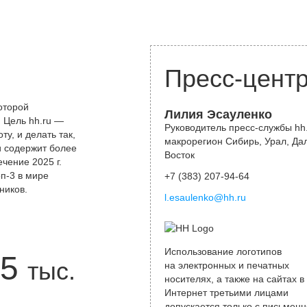
Пресс-цент
оторой
Лилия Эсауленко
 Цель hh.ru —
Руководитель пресс-службы hh.
у, и делать так,
макрорегион Сибирь, Урал, Да
и содержит более
Восток
чение 2025 г.
оп-3 в мире
+7 (383) 207-94-64
ников.
l.esaulenko@hh.ru
Использование логотипов
5
тыс.
на электронных и печатных
носителях, а также на сайтах в
Интернет третьими лицами
допускается только с письменн