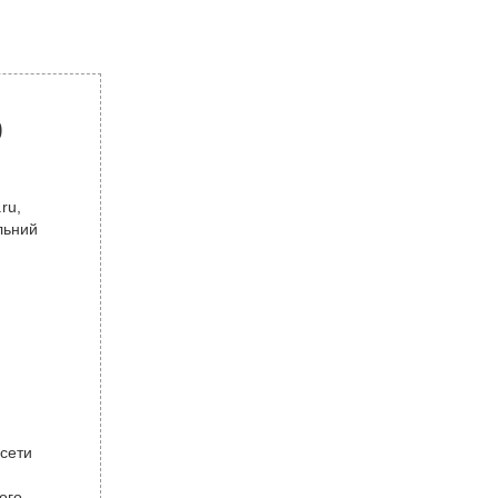
р
ru,
льний
 сети
ого