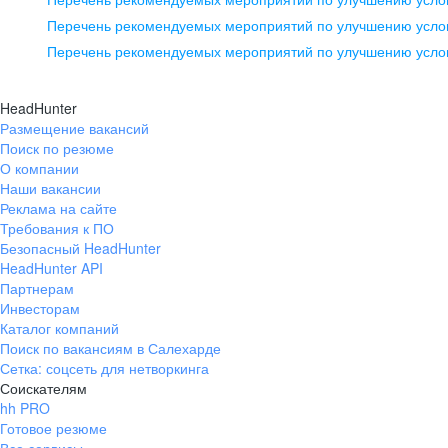
pr@ural.hh.ru
Перечень рекомендуемых мероприятий по улучшению услов
Перечень рекомендуемых мероприятий по улучшению усло
Новосибирск
ул. Большевистская, д. 35,
HeadHunter
помещение 21
Размещение вакансий
Поиск по резюме
+7 383 207-94-64
О компании
pr@nsk.hh.ru
Наши вакансии
Реклама на сайте
Требования к ПО
Безопасный HeadHunter
HeadHunter API
Партнерам
Инвесторам
Каталог компаний
Поиск по вакансиям в Салехарде
Сетка: соцсеть для нетворкинга
Соискателям
hh PRO
Готовое резюме